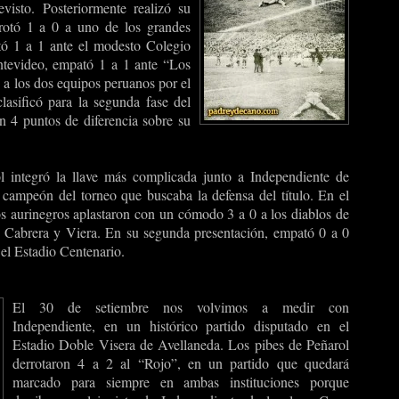
visto. Posteriormente realizó su
rotó 1 a 0 a uno de los grandes
ó 1 a 1 ante el modesto Colegio
tevideo, empató 1 a 1 ante “Los
a los dos equipos peruanos por el
lasificó para la segunda fase del
on 4 puntos de diferencia sobre su
ol integró la llave más complicada junto a Independiente de
 campeón del torneo que buscaba la defensa del título. En el
os aurinegros aplastaron con un cómodo 3 a 0 a los diablos de
, Cabrera y Viera. En su segunda presentación, empató 0 a 0
 el Estadio Centenario.
El 30 de setiembre nos volvimos a medir con
Independiente, en un histórico partido disputado en el
Estadio Doble Visera de Avellaneda. Los pibes de Peñarol
derrotaron 4 a 2 al “Rojo”, en un partido que quedará
marcado para siempre en ambas instituciones porque