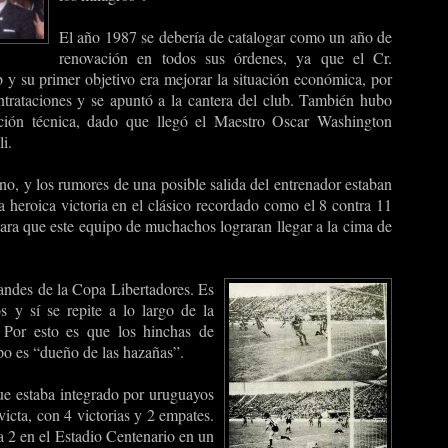
El año 1987 se debería de catalogar como un año de
renovación en todos sus órdenes, ya que el Cr.
 y su primer objetivo era mejorar la situación económica, por
ntrataciones y se apuntó a la cantera del club. También hubo
cción técnica, dado que llegó el Maestro Oscar Washington
i.
no, y los rumores de una posible salida del entrenador estaban
a heroica victoria en el clásico recordado como el 8 contra 11
para que este equipo de muchachos lograran llegar a la cima de
andes de la Copa Libertadores. Es
 y sí se repite a lo largo de la
 Por esto es que los hinchas de
po es “dueño de las hazañas”.
ue estaba integrado por uruguayos
icta, con 4 victorias y 2 empates.
a 2 en el Estadio Centenario en un