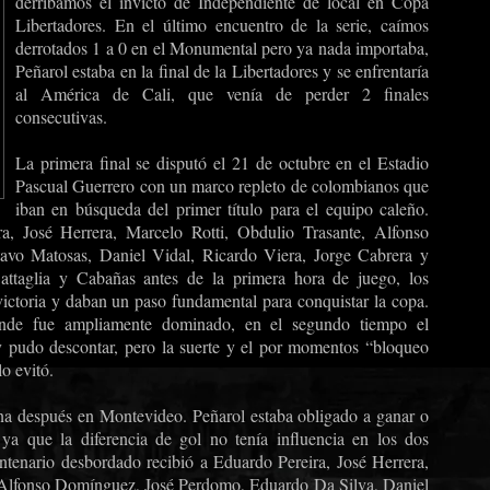
derribamos el invicto de Independiente de local en Copa
Libertadores. En el último encuentro de la serie, caímos
derrotados 1 a 0 en el Monumental pero ya nada importaba,
Peñarol estaba en la final de la Libertadores y se enfrentaría
al América de Cali, que venía de perder 2 finales
consecutivas.
La primera final se disputó el 21 de octubre en el Estadio
Pascual Guerrero con un marco repleto de colombianos que
iban en búsqueda del primer título para el equipo caleño.
a, José Herrera, Marcelo Rotti, Obdulio Trasante, Alfonso
vo Matosas, Daniel Vidal, Ricardo Viera, Jorge Cabrera y
ttaglia y Cabañas antes de la primera hora de juego, los
ictoria y daban un paso fundamental para conquistar la copa.
nde fue ampliamente dominado, en el segundo tiempo el
y pudo descontar, pero la suerte y el por momentos “bloqueo
o evitó.
na después en Montevideo. Peñarol estaba obligado a ganar o
, ya que la diferencia de gol no tenía influencia en los dos
ntenario desbordado recibió a Eduardo Pereira, José Herrera,
, Alfonso Domínguez, José Perdomo, Eduardo Da Silva, Daniel