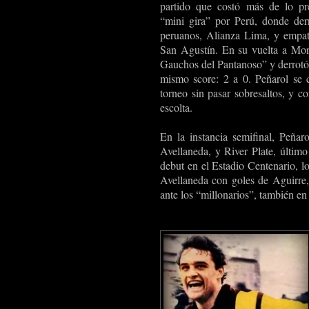
partido que costó más de lo pre
“mini gira” por Perú, donde der
peruanos, Alianza Lima, y empat
San Agustín. En su vuelta a Mon
Gauchos del Pantanoso” y derrotó 
mismo score: 2 a 0. Peñarol se c
torneo sin pasar sobresaltos, y c
escolta.
En la instancia semifinal, Peñar
Avellaneda, y River Plate, último
debut en el Estadio Centenario, l
Avellaneda con goles de Aguirre
ante los “millonarios”, también en