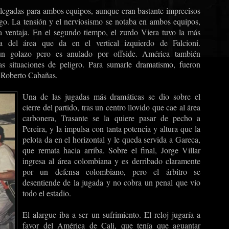
llegadas para ambos equipos, aunque eran bastante imprecisos
ego. La tensión y el nerviosismo se notaba en ambos equipos,
a ventaja. En el segundo tiempo, el zurdo Viera tuvo la más
a del área que da en el vertical izquierdo de Falcioni.
un golazo pero es anulado por offside. América también
as situaciones de peligro. Para sumarle dramatismo, fueron
 Roberto Cabañas.
Una de las jugadas más dramáticas se dio sobre el
cierre del partido, tras un centro llovido que cae al área
carbonera, Trasante se la quiere pasar de pecho a
Pereira, y la impulsa con tanta potencia y altura que la
pelota da en el horizontal y le queda servida a Gareca,
que remata hacia arriba. Sobre el final, Jorge Villar
ingresa al área colombiana y es derribado claramente
por un defensa colombiano, pero el árbitro se
desentiende de la jugada y no cobra un penal que vio
todo el estadio.
El alargue iba a ser un sufrimiento. El reloj jugaría a
favor del América de Cali, que tenía que aguantar