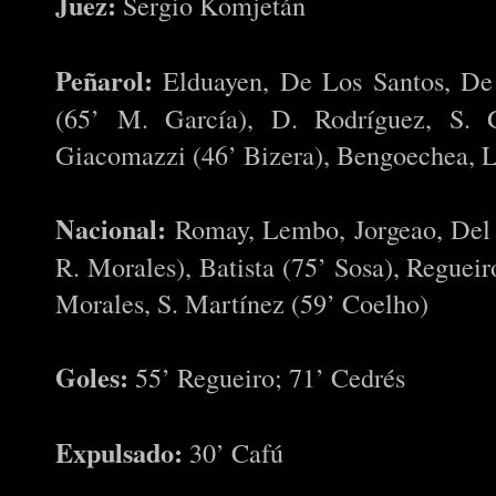
Juez:
Sergio Komjetán
Peñarol:
Elduayen, De Los Santos, De 
(65’ M. García), D. Rodríguez, S. G
Giacomazzi (46’ Bizera), Bengoechea, 
Nacional:
Romay, Lembo, Jorgeao, Del
R. Morales), Batista (75’ Sosa), Regueir
Morales, S. Martínez (59’ Coelho)
Goles:
55’ Regueiro; 71’ Cedrés
Expulsado:
30’ Cafú